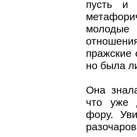
пусть и 
метафор
молодые
отношен
пражские 
но была л
Она знала
что уже 
фору. Уви
разочаров