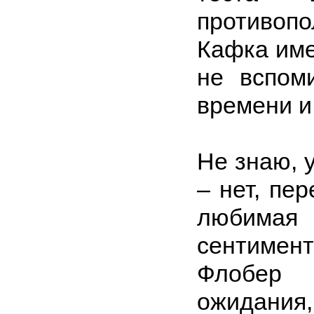
противопо
Кафка име
не вспом
времени и
Не знаю, у
– нет, пе
любимая
сентимен
Флобер 
ожидания,