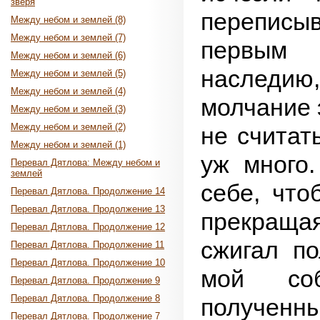
зверя
переписыв
Между небом и землей (8)
Между небом и землей (7)
первым 
Между небом и землей (6)
наследию,
Между небом и землей (5)
Между небом и землей (4)
молчание 
Между небом и землей (3)
Между небом и землей (2)
не считат
Между небом и землей (1)
уж много.
Перевал Дятлова: Между небом и
землей
себе, что
Перевал Дятлова. Продолжение 14
Перевал Дятлова. Продолжение 13
прекращ
Перевал Дятлова. Продолжение 12
сжигал по
Перевал Дятлова. Продолжение 11
Перевал Дятлова. Продолжение 10
мой соб
Перевал Дятлова. Продолжение 9
Перевал Дятлова. Продолжение 8
полученн
Перевал Дятлова. Продолжение 7