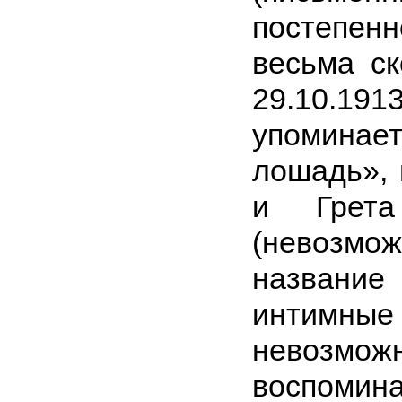
постепен
весьма ск
29.10.191
упоминае
лошадь», 
и Грет
(невозм
название
интимные
невозмож
воспомин