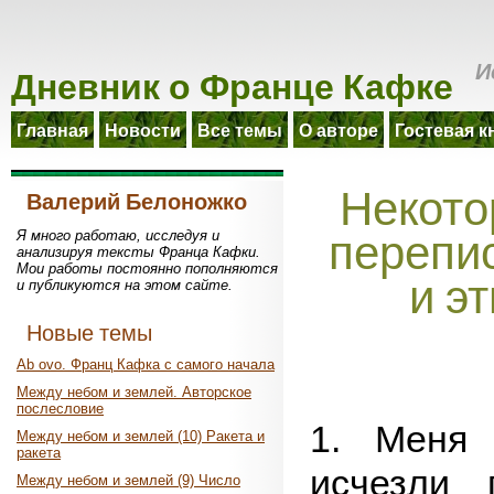
Дневник о Франце Кафке
И
Главная
Новости
Все темы
О авторе
Гостевая к
Некото
Валерий Белоножко
перепи
Я много работаю, исследуя и
анализируя тексты Франца Кафки.
Мои работы постоянно пополняются
и э
и публикуются на этом сайте.
Новые темы
Ab ovo. Франц Кафка с самого начала
Между небом и землей. Авторское
послесловие
1. Меня 
Между небом и землей (10) Ракета и
ракета
исчезли 
Между небом и землей (9) Число