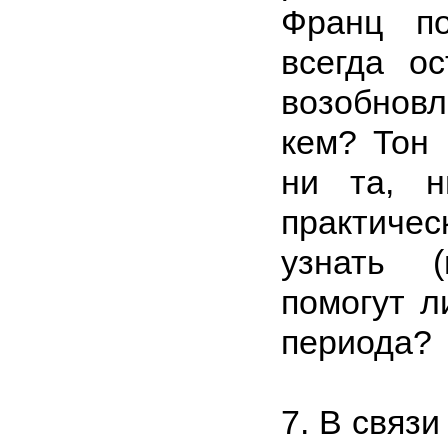
Франц по
всегда о
возобнов
кем? Тон 
ни та, н
практичес
узнать (
помогут л
периода?
7. В связи