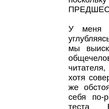
ПРЕДШЕС
У меня т
углубляяс
мы выиск
общечело
читателя,
хотя сове
же обсто
себя по-
теста 