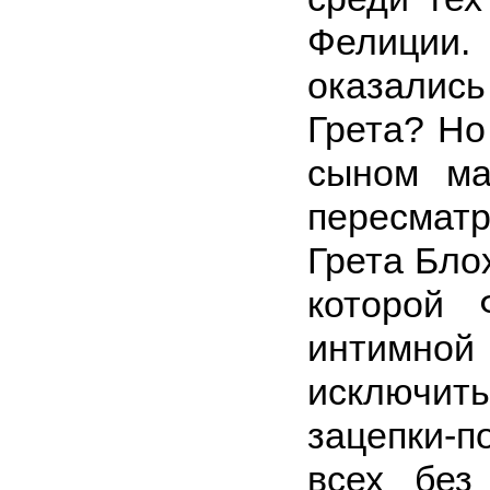
Фелиции
оказались
Грета? Но
сыном ма
пересматри
Грета Бло
которой 
интимной
исключит
зацепки-п
всех без