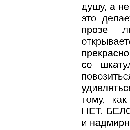
душу, а не
это делае
прозе л
открыва
прекрасно
со шкату
повозиться
удивлятьс
тому, ка
НЕТ, БЕЛ
и надмирн