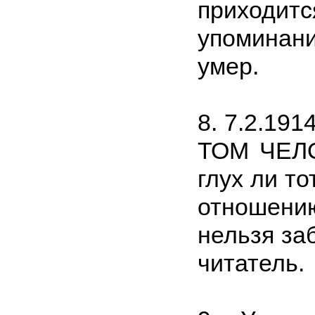
приходит
упоминани
умер.
8. 7.2.191
ТОМ ЧЕЛО
глух ли то
отношению
нельзя заб
читатель.