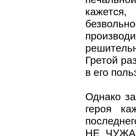
кажетс
безволь
произво
решитель
Гретой ра
в его поль
Однако за
героя ка
последне
НЕ ЧУЖАЯ