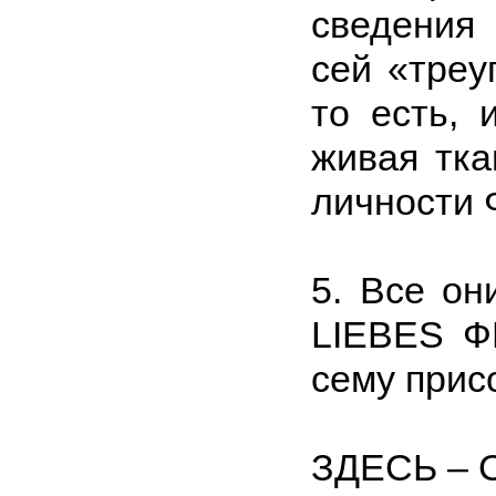
сведения
сей «треу
то есть, 
живая тка
личности 
5. Все он
LIEBES Ф
сему прис
ЗДЕСЬ – 