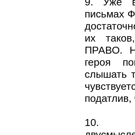
9. Уже в
письмах Ф
достаточн
их тако
ПРАВО. Н
героя по
слышать т
чувствует
податлив,
10. П
двусмысл