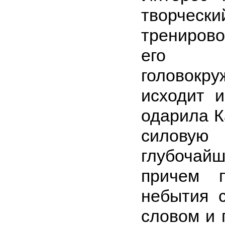
творческ
тренирово
его ч
головок
исходит и
одарила К
силову
глубочайш
причем п
небытия 
словом и 