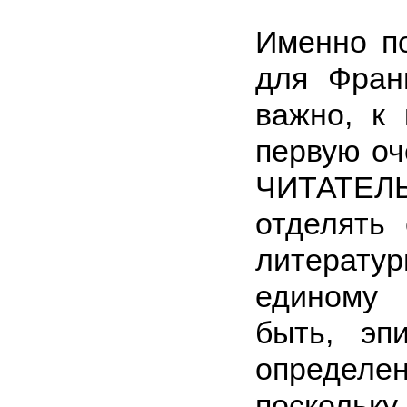
Именно по
для Фран
важно, к
первую о
ЧИТАТЕЛЬ
отделять 
литератур
единому
быть, эп
определе
поскол