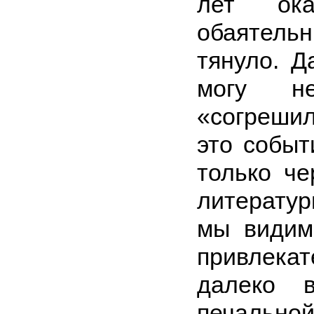
лет ока
обаятель
тянуло. Д
могу н
«согреши
это событ
только че
литератур
мы видим
привлека
далеко 
печальной