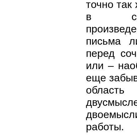
точно так
в собс
произведе
письма л
перед соч
или – нао
еще забыв
область
двусмы
двоемыс
работы.