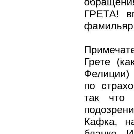
обраще
ГРЕТА! в
фамильяр
Примечат
Грете (ка
Фелиции)
по страхо
так что 
подозрен
Кафка, н
бланке. И