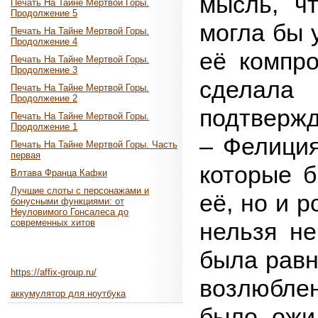
мысль, ч
Печать На Тайне Мертвой Горы.
Продолжение 5
могла бы 
Печать На Тайне Мертвой Горы.
Продолжение 4
её компро
Печать На Тайне Мертвой Горы.
Продолжение 3
сделала
Печать На Тайне Мертвой Горы.
Продолжение 2
подтвержд
Печать На Тайне Мертвой Горы.
Продолжение 1
– Фелиция
Печать На Тайне Мертвой Горы. Часть
первая
которые б
Влтава Франца Кафки
Лучшие слоты с персонажами и
её, но и р
бонусными функциями: от
Неуловимого Гонсалеса до
современных хитов
нельзя не
была равн
https://affix-group.ru/
возлюблен
аккумулятор для ноутбука
было ожи