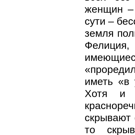
женщин – 
сути – бе
земля полн
Фелиция
имеющиес
«проредил
иметь «в 
Хотя и 
краснор
скрывают 
то скры