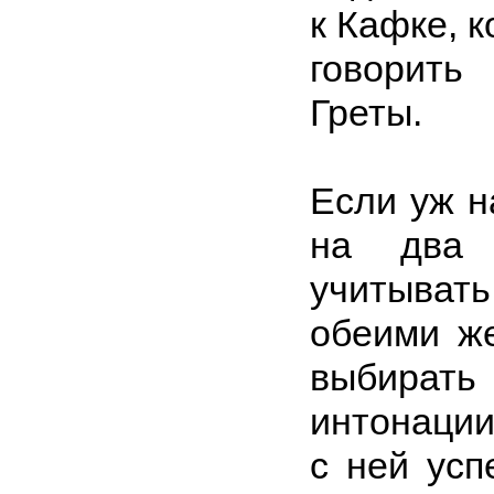
к Кафке, к
говорить
Греты.
Если уж н
на два 
учитыват
обеими же
выбирать
интонации
с ней усп