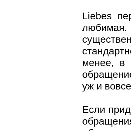
Liebes пе
любимая. 
существе
стандартн
менее, в
обращение
уж и вовс
Если прид
обращения