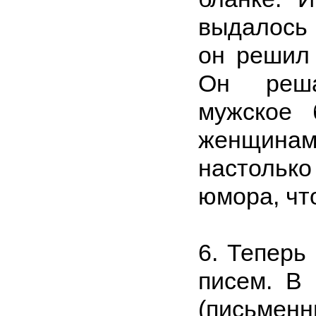
выдалось 
он решил 
Он реш
мужское 
женщина
настольк
юмора, чт
6. Теперь
писем. В
(письмен