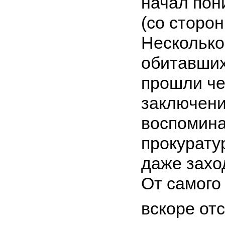
начал пон
(со сторо
Несколько
обитавших
прошли че
заключения
воспомина
прокурату
даже захо
От самого
вскоре от