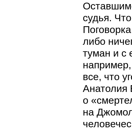
Оставшимс
судья. Что
Поговорка
либо ниче
туман и с
например,
все, что у
Анатолия 
о «смерт
на Джомол
человечес