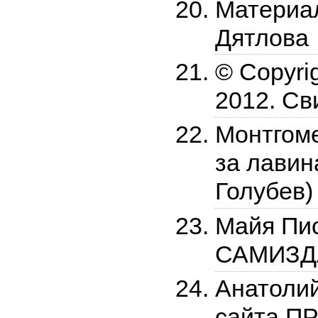
Материал
Дятлова
© Copyri
2012. Св
Монтгом
за лавин
Голубев)
Майя Пис
САМИЗДАТ
Анатоли
сайта П