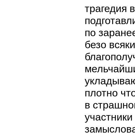
трагедия 
подготавл
по заране
безо всяк
благополуч
мельчайш
укладываю
плотно чт
в страшно
участники 
замыслова