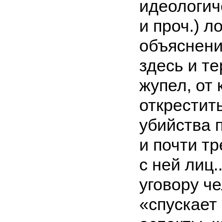
идеологич
и проч.) 
объяснени
здесь и 
жупел, от
открестит
убийства 
и почти т
с ней лиц.
уговору ч
«спускает