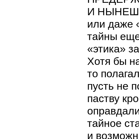
И НЫНЕШН
или даже 
тайны еще
«этика» з
Хотя бы на
то полага
пусть не 
паству кр
оправдали
тайное ст
и возможн