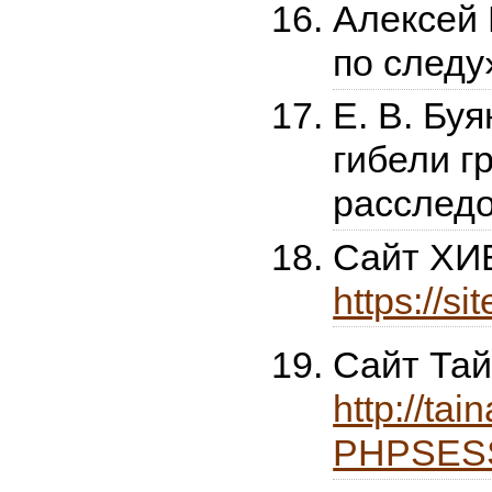
Алексей 
по следу
Е. В. Бу
гибели г
расследо
Сайт Х
https://si
Сайт Та
http://tai
PHPSESS