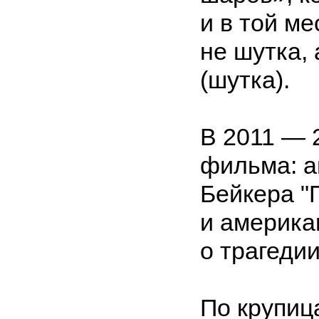
и в той м
не шутка,
(шутка).
В 2011 — 2
фильма: а
Бейкера "
и америка
о трагедии
По крупиц