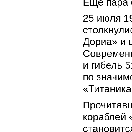
Еще пара 
25 июля 1
столкнули
Дориа» и 
Современн
и гибель 
по значим
«Титаника
Прочитавш
кораблей 
становитс