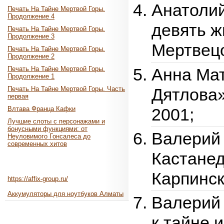
Анатолий
Печать На Тайне Мертвой Горы.
Продолжение 4
девять ж
Печать На Тайне Мертвой Горы.
Продолжение 3
Мертвецо
Печать На Тайне Мертвой Горы.
Продолжение 2
Анна Ма
Печать На Тайне Мертвой Горы.
Продолжение 1
Дятлова
Печать На Тайне Мертвой Горы. Часть
первая
2001;
Влтава Франца Кафки
Лучшие слоты с персонажами и
бонусными функциями: от
Валерий
Неуловимого Гонсалеса до
современных хитов
Кастанед
Карпинск
https://affix-group.ru/
Аккумуляторы для ноутбуков Алматы
Валерий
к тайне 