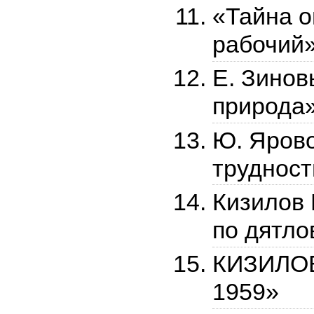
«Тайна о
рабочий»
Е. Зинов
природа
Ю. Яров
трудност
Кизилов 
по дятл
КИЗИЛОВ 
1959»