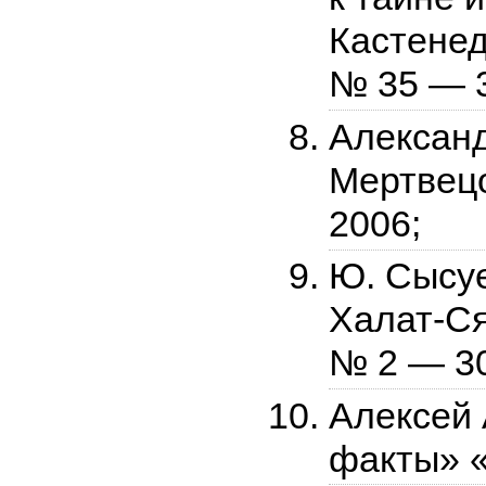
Кастенед
№ 35 — 3
Александ
Мертвец
2006;
Ю. Сысуе
Халат-Ся
№ 2 — 30
Алексей 
факты» «