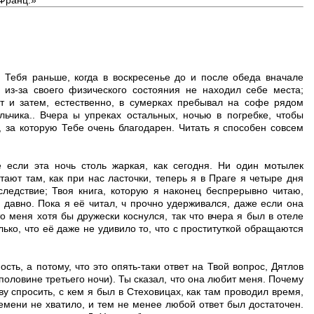
 Тебя раньше, когда в воскресенье до и после обеда вначале
из-за своего физического состояния не находил себе места;
 и затем, естественно, в сумерках пребывал на софе рядом
ьчика.. Вчера ы упреках остальных, ночью в погребке, чтобы
, за которую Тебе очень благодарен. Читать я способен совсем
 если эта ночь столь жаркая, как сегодня. Ни один мотылек
ают там, как при нас ласточки, теперь я в Праге я четыре дня
ледствие; Твоя книга, которую я наконец беспрерывно читаю,
 давно. Пока я её читал, ч прочно удерживался, даже если она
о меня хотя бы дружески коснулся, так что вчера я был в отеле
ько, что её даже не удивило то, что с проституткой обращаются
ть, а потому, что это опять-таки ответ на Твой вопрос, Дятлов
половине третьего ночи). Ты сказал, что она любит меня. Почему
у спросить, с кем я был в Стеховицах, как там проводил время,
емени не хватило, и тем не менее любой ответ был достаточен.