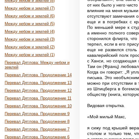
Между небом и землей (8)
от них было у него чист
Между небом и землей (7)
влияние на меня музыки 
отсутствуют замечания о
Между небом и землей (6)
еще и в погребках с к
Между небом и землей (5)
По меньшей мере к студ
Между небом и землей (4)
а именно полного соверш
сторонился флирта, что
Между небом и землей (3)
терпел, если в его прис
Между небом и землей (2)
еще не развился столь 
Между небом и землей (1)
кавалерийский полк прос
с Ханси, но создающая 
Перевал Дятлова: Между небом и
Там он (Франц) любовал
землей
Когда он говорит: „Я уп
Перевал Дятлова. Продолжение 14
письма. Это необъяснимо
Перевал Дятлова. Продолжение 13
можно при отсутствии в 
из Шпицберга в богемск
Перевал Дятлова. Продолжение 12
обществу (книга, котору
Перевал Дятлова. Продолжение 11
Видовая открытка.
Перевал Дятлова. Продолжение 10
Перевал Дятлова. Продолжение 9
«Мой милый Макс,
Перевал Дятлова. Продолжение 8
я сижу под крышей вера
Перевал Дятлова. Продолжение 7
столом и только тем, ч
Перевал Дятлова. Продолжение 6
о которых можно размышл