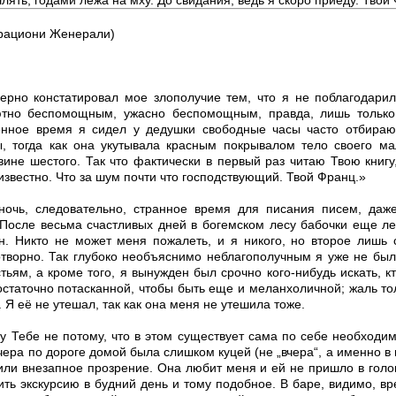
урациони Женерали)
ерно констатировал мое злополучие тем, что я не поблагодарил
ютно беспомощным, ужасно беспомощным, правда, лишь только 
нное время я сидел у дедушки свободные часы часто отбирают
 тогда как она укутывала красным покрывалом тело своего мал
вине шестого. Так что фактически в первый раз читаю Твою книгу
 известно. Что за шум почти что господствующий. Твой Франц.»
очь, следовательно, странное время для писания писем, даже
 После весьма счастливых дней в богемском лесу бабочки еще лет
. Никто не может меня пожалеть, и я никого, но второе лишь с
отворно. Так глубоко необъяснимо неблагополучным я уже не был
ьям, а кроме того, я вынужден был срочно кого-нибудь искать, кт
статочно потасканной, чтобы быть еще и меланхоличной; жаль тол
. Я её не утешал, так как она меня не утешила тоже.
Тебе не потому, что в этом существует сама по себе необходимос
чера по дороге домой была слишком куцей (не „вчера“, а именно в 
или внезапное прозрение. Она любит меня и ей не пришло в голов
ть экскурсию в будний день и тому подобное. В баре, видимо, вр