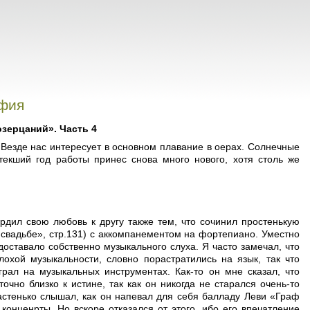
афия
озерцаний». Часть 4
. Везде нас интересует в основном плавание в оерах. Солнечные
текший год работы принес снова много нового, хотя столь же
ердил свою любовь к другу также тем, что сочинил простенькую
 свадьбе», стр.131) с аккомпанементом на фортепиано. Уместно
доставало собственно музыкального слуха. Я часто замечал, что
охой музыкальности, словно порастратились на язык, так что
грал на музыкальных инструментах. Как-то он мне сказал, что
чно близко к истине, так как он никогда не старался очень-то
астенько слышал, как он напевал для себя балладу Леви «Граф
онценрты. Но вскоре отказался от этого, ибо его впечатление