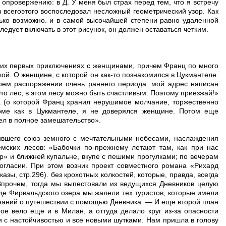
опровержению: в Д. У меня был страх перед тем, что я встречу
 из всегоэтого воспоследовал несложный геометрический узор. Как
лько возможно. и в самой высочайшей степени равно удаленной
едует включать в этот рисунок, он должен оставаться четким.
аших первых приключениях с женщинами, причем Франц по много
ой. О женщине, с которой он как-то познакомился в Цукмантеле.
моем распоряжении очень раннего периода: мой адрес написан
то лес, в этом лесу можно быть счастливым. Поэтому приезжай!»
а (о которой Франц хранил нерушимое молчание, торжественно
роме как в Цукмантеле, я не доверялся женщине. Потом еще
ел в полное замешательство».
ившего союз земного с мечтательными небесами, наслаждения
емских лесов: «Бабочки по-прежнему летают там, как при нас
р» и ближней купальне, вкупе с пешими прогулками; по вечерам
согласии. При этом возник проект совместного романа «Рихард
зы, стр.296). без крохотных колкостей, которые, правда, всегда
Впрочем, тогда мы выпестовали из ведущихся Дневников целую
де Фирвальдского озера мы жалели тех туристов, которые имели
инаний о путешествии с помощью Дневника. — И еще второй план
рое вело еще и в Милан, а оттуда делало круг из-за опасности
и с настойчивостью и все новыми шутками. Нам пришла в голову