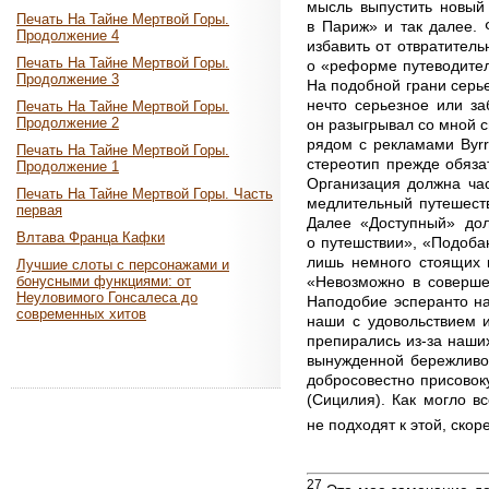
мысль выпустить новый
Печать На Тайне Мертвой Горы.
в Париж» и так далее. 
Продолжение 4
избавить от отвратитель
Печать На Тайне Мертвой Горы.
о «реформе путеводител
Продолжение 3
На подобной грани серье
нечто серьезное или за
Печать На Тайне Мертвой Горы.
Продолжение 2
он разыгрывал со мной с
рядом с рекламами Byrr
Печать На Тайне Мертвой Горы.
стереотип прежде обяза
Продолжение 1
Организация должна ча
Печать На Тайне Мертвой Горы. Часть
медлительный путешеств
первая
Далее «Доступный» дол
Влтава Франца Кафки
о путешствии», «Подоба
лишь немного стоящих к
Лучшие слоты с персонажами и
«Невозможно в соверше
бонусными функциями: от
Неуловимого Гонсалеса до
Наподобие эсперанто на
современных хитов
наши с удовольствием 
препирались из-за наши
вынужденной бережливос
добросовестно присовоку
(Сицилия). Как могло в
не подходят к этой, ско
27