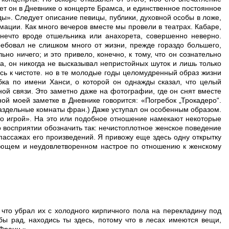
ет он в Дневнике о концерте Брамса, и единственное постоянное
ды». Следует описание певицы, публики, духовной особы в ложе,
мации. Как много вечеров вместе мы провели в театрах. Кабаре,
 нечто вроде отшельника или анахорета, совершенно неверно.
ебовал не слишком много от жизни, прежде гораздо большего,
о ничего; и это привело, конечно, к тому, что он сознательно
а, он никогда не высказывал непристойных шуток и лишь только
ась к чистоте. но в те молодые годы целомудренный образ жизни
бка по имени Ханси, о которой он однажды сказал, что целый
ной связи. Это заметно даже на фотографии, где он снят вместе
ой моей заметке в Дневнике говорится: «Погребок „Трокадеро“.
Раздельные комнаты фран.) Даже уступал он особенным образом.
 это игрой». На это или подобное отношение намекают некоторые
 восприятии обозначить так: нечистоплотное женское поведение
пассажах его произведений. Я привожу еще здесь одну открытку
скующем и неудовлетворенном настрое по отношению к женскому
 что убрал их с холодного кирпичного пола на перекладину под
 бы рад, находись ты здесь, потому что в лесах имеются вещи,
 Франц.»