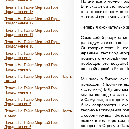
Продолжение 14
Но для всего можно прид
В. и сказал ей это, посл
Печать На Тайне Мертвой Горы.
она относится ко мне э
Продолжение 13
от самой крошечной любв
Печать На Тайне Мертвой Горы.
Продолжение 12
Теперь я окончательно з
Печать На Тайне Мертвой Горы.
Продолжение 11
Само собой разумеется,
Печать На Тайне Мертвой Горы.
раз задумывался о совсе
Продолжение 10
Он говорил тоже. И не
Францем, текст под изоб
Печать На Тайне Мертвой Горы.
Продолжение 9
подпись стенографична,
пообещав это девушке)
Печать На Тайне Мертвой Горы.
со швейцаркой в Риве. П
Продолжение 8
Печать На Тайне Мертвой Горы. Часть
Мы жили в Лугано, сча
третья
природой. (Прочтите е
Печать На Тайне Мертвой Горы.
ласточки».) В Лугано м
Продолжение 7
мы на веранде отеля ус
и Самуэль», в котором м
Печать На Тайне Мертвой Горы.
Продолжение 6
были сопровождены очен
теорию наслаждения жиз
Печать На Тайне Мертвой Горы. Часть
с собой «только» фотоа
вторая
возник в том коротком,
Печать На Тайне Мертвой Горы.
холеры на Стрезу и Пар
Продолжение 5