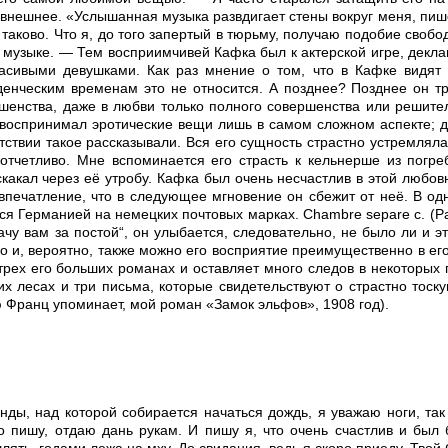
о внешнее. «Услышанная музыка развдигает стены вокруг меня, пиш
таково. Что я, до того запертый в тюрьму, получаю подобие свобо
 музыке. — Тем восприимчивей Кафка был к актерской игре, декла
расивыми девушками. Как раз мнение о том, что в Кафке видят
енческим временам это не относится. А позднее? Позднее он тр
енства, даже в любви только полного совершенства или решительн
 воспринимал эротические вещи лишь в самом сложном аспекте; д
утствии такое рассказывали. Вся его сущность страстно устремлял
отчетливо. Мне вспоминается его страсть к кельнерше из погре
какал через её утробу. Кафка был очень несчастлив в этой любов
впечатление, что в следующее мгновение он сбежит от неё. В одн
ся Германией на немецких почтовых марках. Chambre separe c. (
лачу вам за постой“, он улыбается, следовательно, не было ли и
 и, вероятно, также можно его восприятие преимущественно в его
трех его больших романах и оставляет много следов в некоторых 
их лесах и три письма, которые свидетельствуют о страстно то
ю Франц упоминает, мой роман «Замок эльфов», 1908 год).
нды, над которой собирается начаться дождь, я уважаю ноги, так
то пишу, отдаю дань рукам. И пишу я, что очень счастлив и был
ять, годами лежа на мху. До свидания, ведь я скоро приеду. Твой