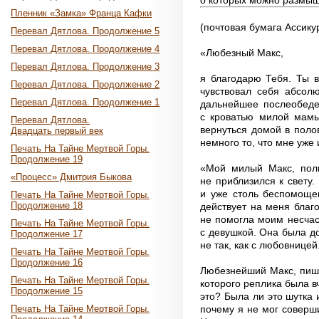
Пленник «Замка» Франца Кафки
(почтовая бумага Ассик
Перевал Дятлова. Продолжение 5
Перевал Дятлова. Продолжение 4
«Любезный Макс,
Перевал Дятлова. Продолжение 3
я благодарю Тебя. Ты в
Перевал Дятлова. Продолжение 2
чувствовал себя абсол
Перевал Дятлова. Продолжение 1
дальнейшее послеобеде
с кроватью милой мамы,
Перевал Дятлова.
вернуться домой в поло
Двадцать первый век
немного то, что мне уже
Печать На Тайне Мертвой Горы.
Продолжение 19
«Мой милый Макс, полн
«Процесс» Дмитрия Быкова
не приблизился к свету.
и уже столь беспомощен
Печать На Тайне Мертвой Горы.
Продолжение 18
действует на меня благ
не помогла моим несчаст
Печать На Тайне Мертвой Горы.
с девушкой. Она была до
Продолжение 17
не так, как с любовницей
Печать На Тайне Мертвой Горы.
Продолжение 16
Любезнейший Макс, пишу 
Печать На Тайне Мертвой Горы.
которого реплика была в
Продолжение 15
это? Была ли это шутка 
почему я не мог соверши
Печать На Тайне Мертвой Горы.