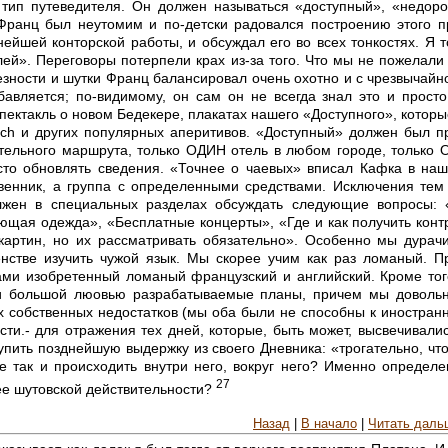
 тип путеведителя. Он должен называться «доступный», «недор
Франц был неутомим и по-детски радовался построению этого п
нейшей конторской работы, и обсуждал его во всех тонкостях. Я 
ей». Переговоры потерпели крах из-за того. Что мы не пожелали 
зности и шутки Франц балансировал очень охотно и с чрезвычайно
бавляется; по-видимому, он сам он не всегда знал это и просто
пектакль о новом Бедекере, плакатах нашего «Доступного», котор
ch и других популярных аперитивов. «Доступный» должен был пр
тельного маршрута, только ОДИН отель в любом городе, только
сто обновлять сведения. «Точнее о чаевых» вписал Кафка в на
енник, а группа с определенными средствами. Исключения тем 
жен в специальных разделах обсуждать следующие вопросы: 
ющая одежда», «Бесплатные концерты», «Где и как получить конт
артин, но их рассматривать обязательно». Особенно мы дурачи
нстве изучить чужой язык. Мы скорее учим как раз ломаный. П
ми изобретенный ломаный французский и английский. Кроме того
и большой люовью разрабатываемые планы, причем мы довольно
х собственных недостатков (мы оба были не способны к иностран
ти.- для отражения тех дней, которые, быть может, высвечивали
пить позднейшую выдержку из своего Дневника: «трогательно, что
се так и происходить внутри него, вокруг него? Именно опреде
27
рее шутовской действительности?
Назад
|
В начало
|
Читать даль