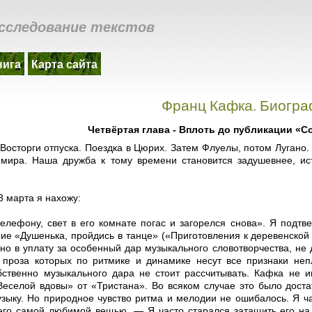
сследование текстов
нига
Карта сайта
Франц Кафка. Биогр
Четвёртая глава - Вплоть до публикации «С
. Восторги отпуска. Поездка в Цюрих. Затем Флуелы, потом Лугано
 мира. Наша дружба к тому времени становится задушевнее, ис
13 марта я нахожу:
елефону, свет в его комнате погас и загорелся снова». Я подтв
ие «Душенька, пройдись в танце» («Приготовления к деревенской
вно в уплату за особенный дар музыкального словотворчества, не 
 проза которых по ритмике и динамике несут все признаки непл
бственно музыкального дара не стоит рассчитывать. Кафка не и
еселой вдовы» от «Тристана». Во всяком случае это было достато
узыку. Но природное чувство ритма и мелодии не ошибалось. Я ч
го самой любимой вещью. — Я часто старался затащить его на к