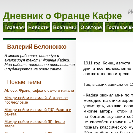
Дневник о Франце Кафке
И
Главная
Новости
Все темы
О авторе
Гостевая к
Валерий Белоножко
Я много работаю, исследуя и
анализируя тексты Франца Кафки.
1911 год. Конец августа
Мои работы постоянно пополняются
дни и все великолепие
и публикуются на этом сайте.
соответственно и тревог.
Новые темы
Так, в своих записях от 
Ab ovo. Франц Кафка с самого начала
«Кафка звонил мне по т
Между небом и землей. Авторское
мелодию на стихотворен
послесловие
упомянуть, что ==е, сло
Между небом и землей (10) Ракета и
многие авторы, стихи и
ракета
на богатое звучание со
не способен отличить «В
Между небом и землей (9) Число
зверя
познать классическую м
Эберштайн», она была е