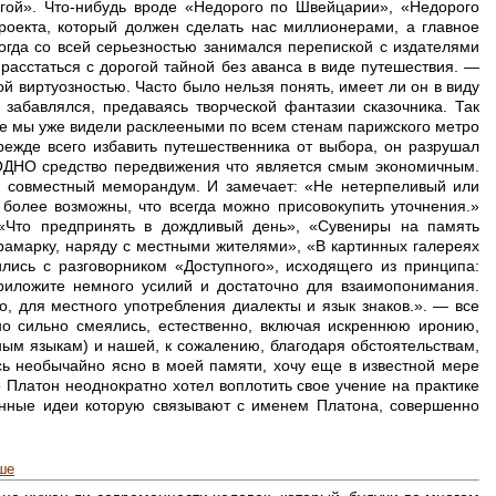
огой». Что-нибудь вроде «Недорого по Швейцарии», «Недорого
роекта, который должен сделать нас миллионерами, а главное
тогда со всей серьезностью занимался перепиской с издателями
расстаться с дорогой тайной без аванса в виде путешествия. —
й виртуозностью. Часто было нельзя понять, имеет ли он в виду
 забавлялся, предаваясь творческой фантазии сказочника. Так
ые мы уже видели расклееными по всем стенам парижского метро
ежде всего избавить путешественника от выбора, он разрушал
 ОДНО средство передвижения что является смым экономичным.
ш совместный меморандум. И замечает: «Не нетерпеливый или
более возможны, что всегда можно присовокупить уточнения.»
«Что предпринять в дождливый день», «Сувениры на память
рамарку, наряду с местными жителями», «В картинных галереях
лись с разговорником «Доступного», исходящего из принципа:
риложите немного усилий и достаточно для взаимопонимания.
, для местного употребления диалекты и язык знаков.». — все
 сильно смеялись, естественно, включая искреннюю иронию,
ным языкам) и нашей, к сожалению, благодаря обстоятельствам,
сь необычайно ясно в моей памяти, хочу еще в известной мере
 Платон неоднократно хотел воплотить свое учение на практике
ленные идеи которую связывают с именем Платона, совершенно
ше