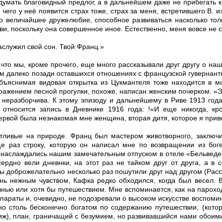
умать благовидный предлог, а в дальнейшем даже не прибегать к 
е чего у неё появится страх тоже, страх за меня, встретившего В.
то величайшее дружелюбие, способное развиваться насколько то
и, поскольку она совершенное иное. Естественно, меня вовсе не сл
аслужил свой сон. Твой Франц.»
 что мы, кроме прочего, еще много рассказывали друг другу о н
м далеко позади оставшихся отношениях с французской гувернантк
объяснимая видовая открытка из Цукмантеля тоже находится в 
ражением лесной прогулки, похоже, написан женским почерком. «Э
 неразборчива. К этому эпизоду и дальнейшему в Риве 1913 год
 относится запись в Дневнике 1916 года: !«И еще никогда, к
ервой была незнакомая мне женщина, вторая дитя, которое я прив
стливые на природе. Франц был мастером животворного, заключ
ще раз строку, которую он написал мне по возвращении из бог
ы наслаждались нашим замечательным отпуском в отеле «Бельведе
ердно вели дневнки, на этот раз не тайком друг от друга, а в 
ы доброжелательно несколько раз пошутили друг над другом (Расска
ь нежным чувством, Кафка редко обходился, когда был весел. 
нью или хотя бы путешествием. Мне вспоминается, как на парохо
ппараты и, очевидно, не подозревали о высоком искусстве воспом
 но столь бесконечно богатом по содержанию путешествии, (кото
иж), план, граничащий с безумием, но развивавшийся нами обоим